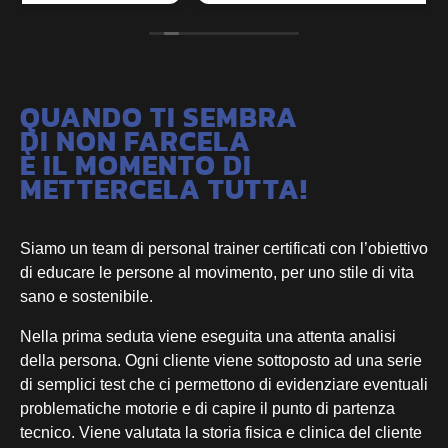
amichevole e sano ed è sicuramente merito
loro e del loro approccio all'allenamento!
Consigliatissima
QUANDO TI SEMBRA
DI NON FARCELA
È IL MOMENTO DI
METTERCELA TUTTA!
Siamo un team di personal trainer certificati con l’obiettivo
di educare
le persone
al movimento
, per uno stile di vita
sano e sostenibile.
Nella prima seduta viene eseguita una attenta analisi
della persona. Ogni cliente viene sottoposto
ad
una serie
di semplici test che ci permettono di evidenziare eventuali
problematiche motorie e di
capire il punto di partenza
tecnico. Viene valutata la storia fisica e clinica del cliente