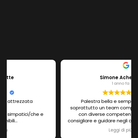
Simone Achenza
1 anno fa
Palestra bella e sempre pulita, ma
soprattutto un team completo, affiatato e
con diverse competenze per poterti
consigliare e guidare negli allenamenti. Gianni,
Diana, Arianna, Mirko e Marco sono gentili e
Leggi di più
disponibili, in palestra si respira un ambiente